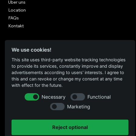
Über uns
Location
FAQs
Kontakt
FOLGE UNS
We use cookies!
Instagram
This site uses third-party website tracking technologies
Facebook
to provide its services, constantly improve and display
advertisements according to users' interests. I agree to
Datenschutz
this and can revoke or change my consent at any time
with effect for the future.
RECHTLICHES
Impressum
Necessary
Functional
Marketing
Reject optional
© 2026 Kulturrampe Krefeld.