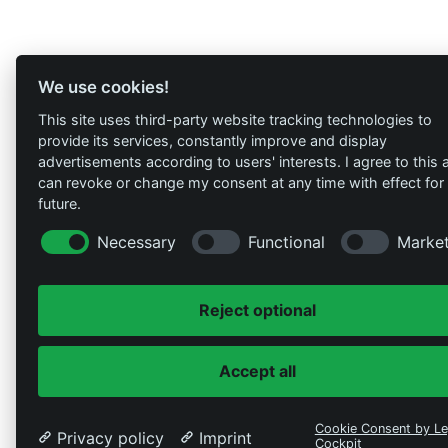
We use cookies!
This site uses third-party website tracking technologies to
provide its services, constantly improve and display
advertisements according to users' interests. I agree to this 
can revoke or change my consent at any time with effect for
future.
Necessary
Functional
Market
Reject optional
Accept all
Cookie Consent by Le
Privacy policy
Imprint
Cockpit