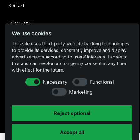
Kontakt
FOLGE UNS
Instagram
We use cookies!
Facebook
This site uses third-party website tracking technologies
to provide its services, constantly improve and display
advertisements according to users' interests. I agree to
Datenschutz
this and can revoke or change my consent at any time
RECHTLICHES
with effect for the future.
Impressum
Necessary
Functional
Marketing
Reject optional
© 2026 Kulturrampe Krefeld.
Accept all