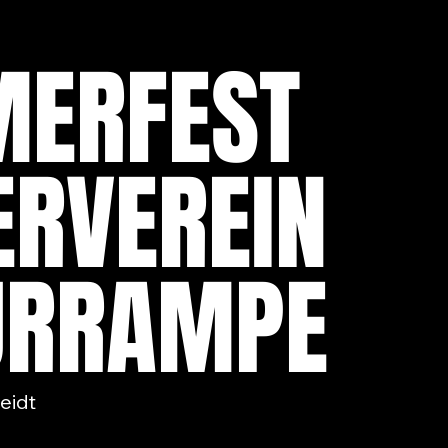
ERFEST
ERVEREIN
URRAMPE
eidt