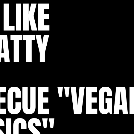
LIKE
ATTY
ECUE "VEGA
SICS"