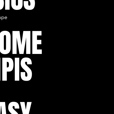
mpe
OME
PIS