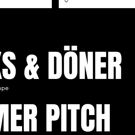
KS & DÖNER
mpe
ER PITCH