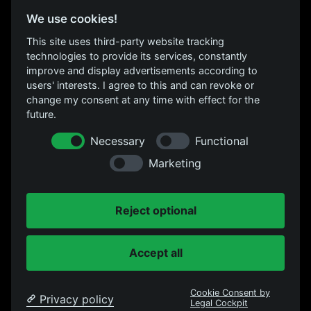
Über uns
We use cookies!
Location
This site uses third-party website tracking
FAQs
technologies to provide its services, constantly
Kontakt
improve and display advertisements according to
users' interests. I agree to this and can revoke or
change my consent at any time with effect for the
FOLGE UNS
future.
Instagram
Necessary
Functional
Facebook
Marketing
Datenschutz
Reject optional
RECHTLICHES
Impressum
Accept all
Cookie Consent by
Privacy policy
Legal Cockpit