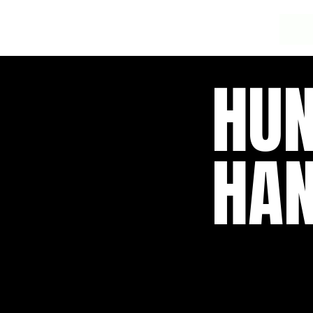
HUN
HA