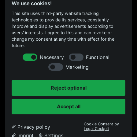
Über uns
We use cookies!
Location
This site uses third-party website tracking
FAQs
technologies to provide its services, constantly
Kontakt
improve and display advertisements according to
users' interests. I agree to this and can revoke or
change my consent at any time with effect for the
FOLGE UNS
future.
Instagram
Necessary
Functional
Facebook
Marketing
Datenschutz
Reject optional
RECHTLICHES
Impressum
Accept all
Cookie Consent by
Privacy policy
Legal Cockpit
© 2026 Kulturrampe Krefeld.
Imprint
Settings