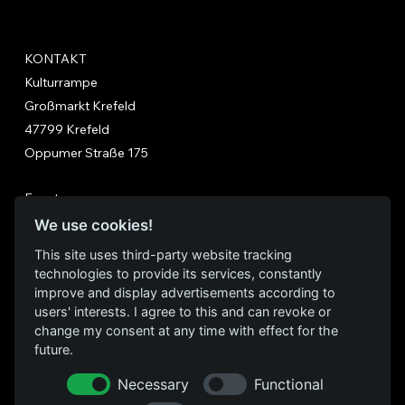
KONTAKT
Kulturrampe
Großmarkt Krefeld
47799 Krefeld
Oppumer Straße 175
Events
Über uns
We use cookies!
Location
This site uses third-party website tracking
FAQs
technologies to provide its services, constantly
Kontakt
improve and display advertisements according to
users' interests. I agree to this and can revoke or
change my consent at any time with effect for the
FOLGE UNS
future.
Instagram
Necessary
Functional
Facebook