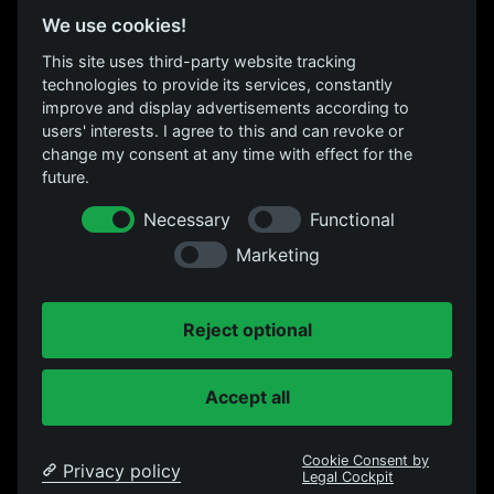
Über uns
We use cookies!
Location
This site uses third-party website tracking
FAQs
technologies to provide its services, constantly
Kontakt
improve and display advertisements according to
users' interests. I agree to this and can revoke or
change my consent at any time with effect for the
FOLGE UNS
future.
Instagram
Necessary
Functional
Facebook
Marketing
Datenschutz
Reject optional
RECHTLICHES
Impressum
Accept all
Cookie Consent by
Privacy policy
Legal Cockpit